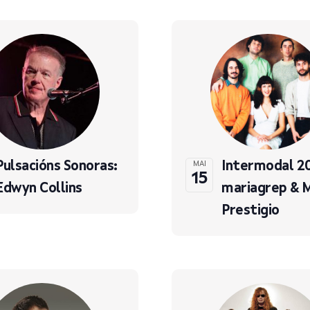
Pulsacións Sonoras:
Intermodal 2
MAI
15
Edwyn Collins
mariagrep & 
Prestigio