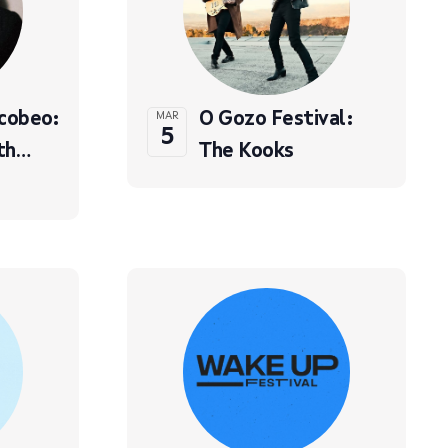
cobeo:
O Gozo Festival:
MAR
5
ith…
The Kooks