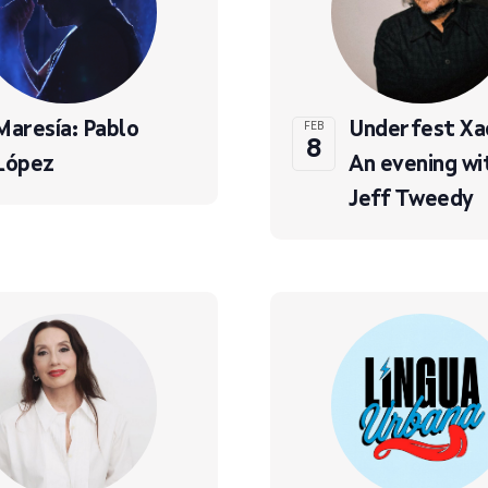
Maresía: Pablo
Underfest Xa
FEB
8
López
An evening w
Jeff Tweedy