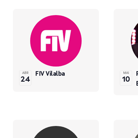
FIV Vilalba
ABR
MAI
24
10