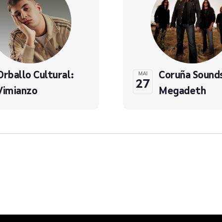
Orballo Cultural:
Coruña Sound
MAI
27
Vimianzo
Megadeth