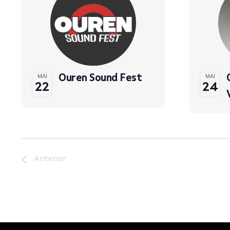
Ouren Sound Fest
MAI
MAI
22
24
Anterior