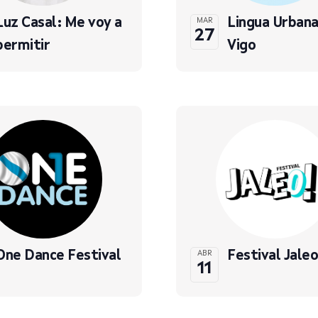
Luz Casal: Me voy a
Lingua Urbana
MAR
27
permitir
Vigo
One Dance Festival
Festival Jaleo
ABR
11