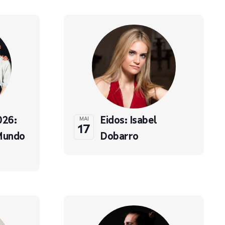
026:
Eidos: Isabel
MAI
17
Mundo
Dobarro