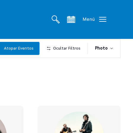
search
account
Menú
Navegac
Atopar Eventos
Ocultar Filtros
Photo
de
vistas
de
Evento