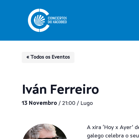
Skip
to
main
content
« Todos os Eventos
Iván Ferreiro
13 Novembro
/ 21:00 / Lugo
Pulsa enter para buscar
A xira ‘Hoy x Ayer’ 
galego celebra o se