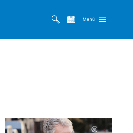
search
account
Menú