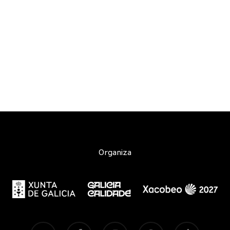
Organiza
twitter
facebook
instagram
spotify
tiktok