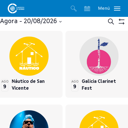
Skip
Menú
to
search
account
main
Na
Agora
 - 
20/08/2026
Procurar
Ver
content
Select
Filt
List
de
date.
of
bus
events
e
in
vis
Náutico de San
Galicia Clarinet
AGO
AGO
9
9
Vicente
Fest
Photo
de
View
Eve