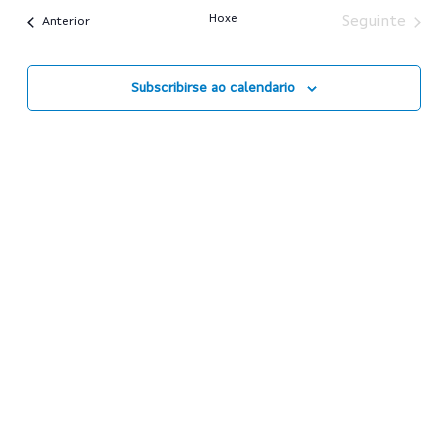
de
date.
Hoxe
Seguinte
Anterior
bu
Subscribirse ao calendario
e
vis
de
Ev