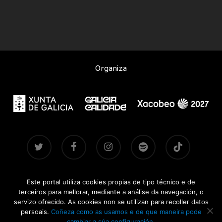
Organiza
twitter
facebook
instagram
spotify
tiktok
Este portal utiliza cookies propias de tipo técnico e de
Contacto
|
Aviso legal
|
Accesibilidade
|
Brandsite
| Pasadas
terceiros para mellorar, mediante a análise da navegación, o
edicións:
2021-2022
·
2024
·
2025
servizo ofrecido. As cookies non se utilizan para recoller datos
persoais.
Coñeza como as usamos e de que maneira pode
CONCERTOSDOXACOBEO.GAL © 2026
cambiar a súa configuración.