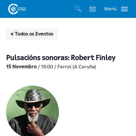
Skip
Menú
to
search
account
main
content
« Todos os Eventos
Pulsacións sonoras: Robert Finley
15 Novembro
/ 19:00 / Ferrol (A Coruña)