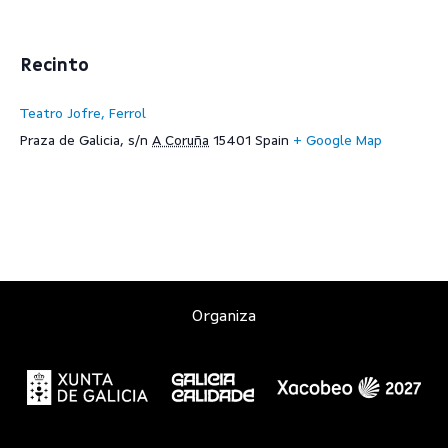
Recinto
Teatro Jofre, Ferrol
Praza de Galicia, s/n
A Coruña
15401
Spain
+ Google Map
Organiza