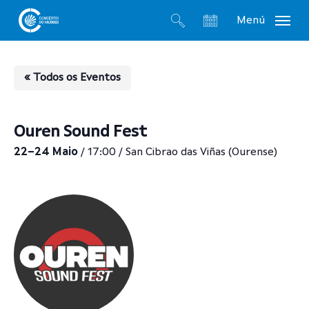
Skip
Menú
to
search
account
main
content
« Todos os Eventos
Ouren Sound Fest
22–24 Maio
/ 17:00 / San Cibrao das Viñas (Ourense)