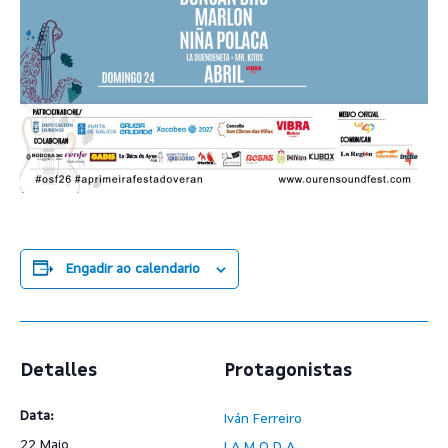
Engadir ao calendario
Detalles
Protagonistas
Data:
Iván Ferreiro
22 Maio
LA M.O.D.A.