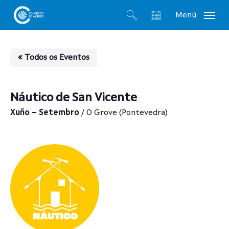
Skip
Menú
to
search
account
main
content
« Todos os Eventos
Náutico de San Vicente
Xuño – Setembro
/ O Grove (Pontevedra)