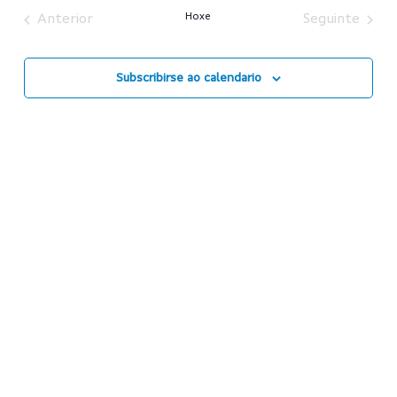
de
date.
Hoxe
Anterior
Seguinte
bu
Subscribirse ao calendario
e
vis
de
Ev