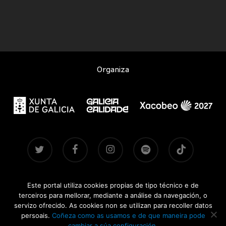
Organiza
twitter
facebook
instagram
spotify
tiktok
Este portal utiliza cookies propias de tipo técnico e de
Contacto
|
Aviso legal
|
Accesibilidade
|
Brandsite
| Pasadas
terceiros para mellorar, mediante a análise da navegación, o
edicións:
2021-2022
·
2024
·
2025
servizo ofrecido. As cookies non se utilizan para recoller datos
persoais.
Coñeza como as usamos e de que maneira pode
CONCERTOSDOXACOBEO.GAL © 2026
cambiar a súa configuración.