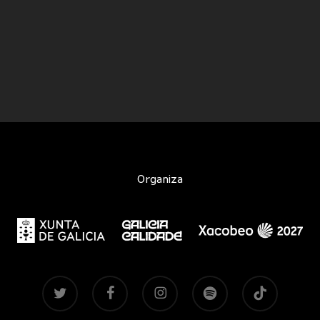
Organiza
twitter
facebook
instagram
spotify
tiktok