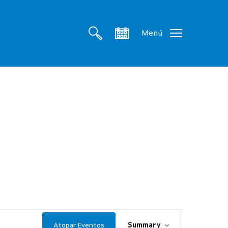
search
account
Menú
Navegación
Atopar Eventos
Summary