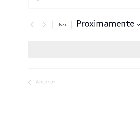
Navegación
Keyword.
Search
de
Proximamente
for
Hoxe
Eventos
Select
busca
by
date.
Keyword.
e
Anterior
vistas
de
Eventos