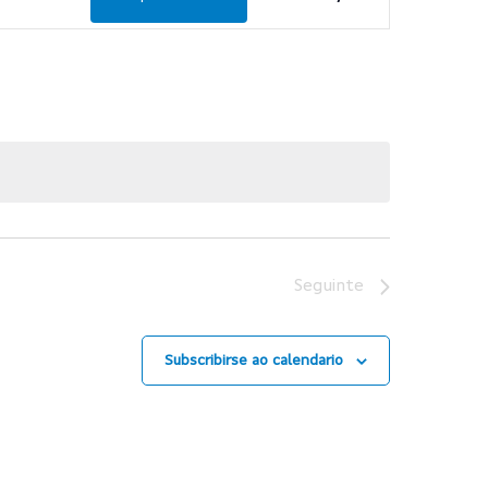
de
vistas
de
Evento
Seguinte
Subscribirse ao calendario