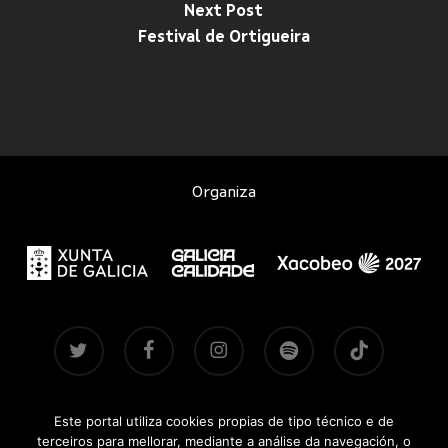
Next Post
Festival de Ortigueira
Organiza
twitter
facebook
instagram
spotify
tiktok
Este portal utiliza cookies propias de tipo técnico e de
Contacto
|
Aviso legal
|
Accesibilidade
|
Brandsite
| Pasadas
terceiros para mellorar, mediante a análise da navegación, o