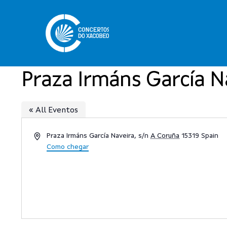
Skip
to
main
content
Praza Irmáns García N
« All Eventos
Address
Praza Irmáns García Naveira, s/n
A Coruña
15319
Spain
Pulsa enter para buscar
Como chegar