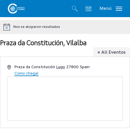
Skip
Menú
to
search
account
main
Non se atoparon resultados
content
Notice
Praza da Constitución, Vilalba
« All Eventos
Address
Praza da Constitución
Lugo
27800
Spain
Como chegar