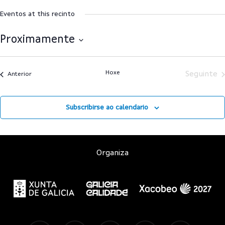
Eventos at this recinto
Proximamente
Select
date.
Hoxe
Seguinte
Anterior
Subscribirse ao calendario
Organiza