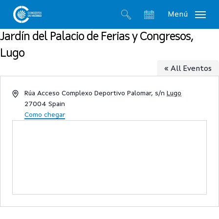
Skip
Menú
to
search
account
main
Jardín del Palacio de Ferias y Congresos,
content
Lugo
« All Eventos
Address
Rúa Acceso Complexo Deportivo Palomar, s/n
Lugo
27004
Spain
Como chegar