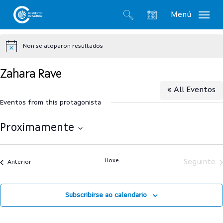
Skip
Menú
to
search
account
main
Non se atoparon resultados
content
Notice
Zahara Rave
« All Eventos
Eventos from this protagonista
Proximamente
Select
date.
Hoxe
Seguinte
Anterior
Subscribirse ao calendario