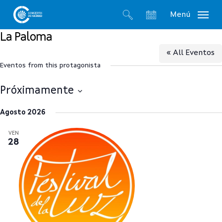
Skip
Menú
to
search
account
main
La Paloma
content
« All Eventos
Eventos from this protagonista
Próximamente
Select
Agosto 2026
date.
VEN
28