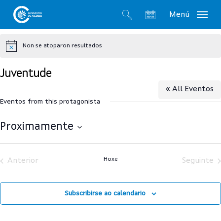
Skip
Menú
to
search
account
main
Non se atoparon resultados
content
Notice
Juventude
« All Eventos
Eventos from this protagonista
Proximamente
Select
date.
Hoxe
Anterior
Seguinte
Subscribirse ao calendario