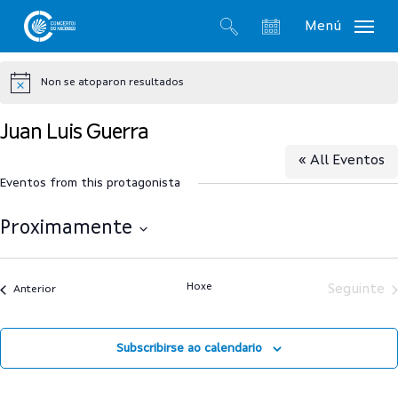
Skip
Menú
to
search
account
main
Non se atoparon resultados
content
Notice
Juan Luis Guerra
« All Eventos
Eventos from this protagonista
Proximamente
Select
date.
Hoxe
Seguinte
Anterior
Subscribirse ao calendario