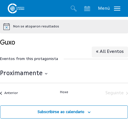
Skip
Menú
to
search
account
main
Non se atoparon resultados
content
Notice
Guxo
« All Eventos
Eventos from this protagonista
Proximamente
Select
date.
Hoxe
Seguinte
Anterior
Subscribirse ao calendario