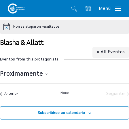
Skip
Menú
to
search
account
main
Non se atoparon resultados
content
Notice
Blasha & Allatt
« All Eventos
Eventos from this protagonista
Proximamente
Select
date.
Hoxe
Seguinte
Anterior
Subscribirse ao calendario