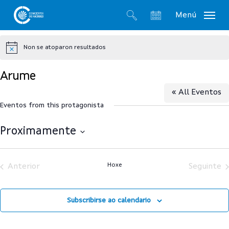
Skip
Menú
to
search
account
main
Non se atoparon resultados
content
Notice
Arume
« All Eventos
Eventos from this protagonista
Proximamente
Select
date.
Hoxe
Anterior
Seguinte
Subscribirse ao calendario