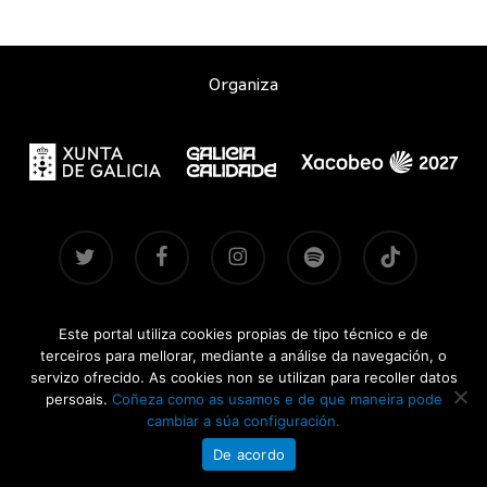
Organiza
twitter
facebook
instagram
spotify
tiktok
Este portal utiliza cookies propias de tipo técnico e de
Contacto
|
Aviso legal
|
Accesibilidade
|
Brandsite
| Pasadas
terceiros para mellorar, mediante a análise da navegación, o
edicións:
2021-2022
·
2024
·
2025
servizo ofrecido. As cookies non se utilizan para recoller datos
persoais.
Coñeza como as usamos e de que maneira pode
CONCERTOSDOXACOBEO.GAL © 2026
cambiar a súa configuración.
De acordo