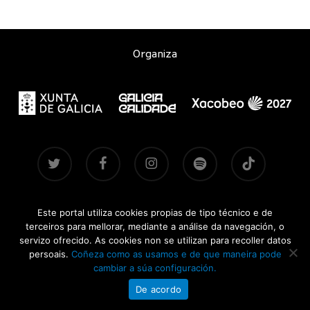
Organiza
twitter
facebook
instagram
spotify
tiktok
Este portal utiliza cookies propias de tipo técnico e de
Contacto
|
Aviso legal
|
Accesibilidade
|
Brandsite
| Pasadas
terceiros para mellorar, mediante a análise da navegación, o
edicións:
2021-2022
·
2024
·
2025
servizo ofrecido. As cookies non se utilizan para recoller datos
persoais.
Coñeza como as usamos e de que maneira pode
CONCERTOSDOXACOBEO.GAL © 2026
cambiar a súa configuración.
De acordo