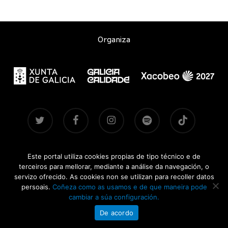
Organiza
twitter
facebook
instagram
spotify
tiktok
Este portal utiliza cookies propias de tipo técnico e de
Contacto
|
Aviso legal
|
Accesibilidade
|
Brandsite
| Pasadas
terceiros para mellorar, mediante a análise da navegación, o
edicións:
2021-2022
·
2024
·
2025
servizo ofrecido. As cookies non se utilizan para recoller datos
persoais.
Coñeza como as usamos e de que maneira pode
CONCERTOSDOXACOBEO.GAL © 2026
cambiar a súa configuración.
De acordo