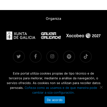
Organiza
twitter
facebook
instagram
spotify
tiktok
Este portal utiliza cookies propias de tipo técnico e de
Contacto
|
Aviso legal
|
Accesibilidade
|
Brandsite
| Pasadas
terceiros para mellorar, mediante a análise da navegación, o
edicións:
2021-2022
·
2024
·
2025
servizo ofrecido. As cookies non se utilizan para recoller datos
persoais.
Coñeza como as usamos e de que maneira pode
CONCERTOSDOXACOBEO.GAL © 2026
cambiar a súa configuración.
De acordo