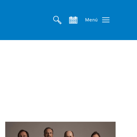
search
account
Menú