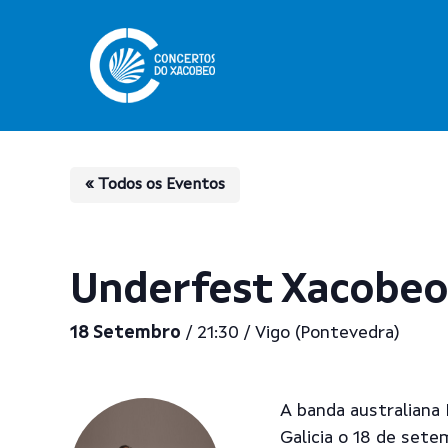
Skip
to
main
content
« Todos os Eventos
Underfest Xacobeo
18 Setembro
/ 21:30 / Vigo (Pontevedra)
A banda australiana
Pulsa enter para buscar
Galicia o 18 de sete