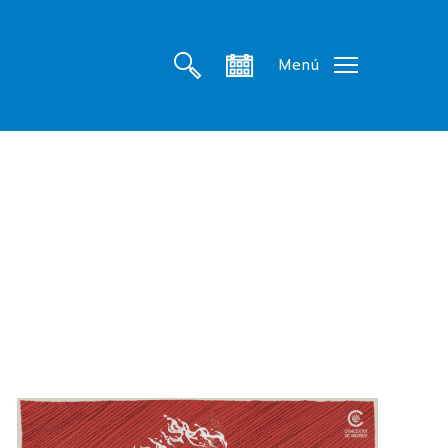
search
account
Menú