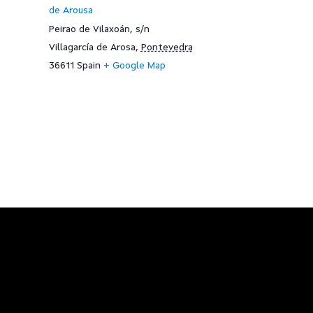
de Arousa
Peirao de Vilaxoán, s/n
Villagarcía de Arosa
,
Pontevedra
36611
Spain
+ Google Map