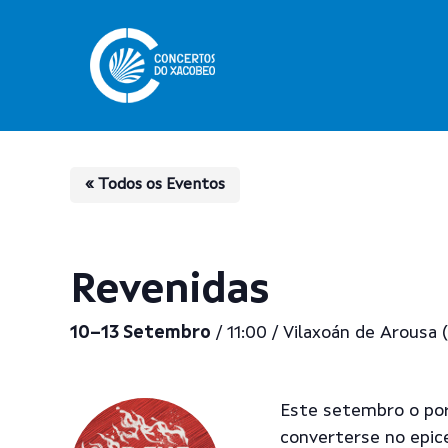
Skip
to
main
content
« Todos os Eventos
Revenidas
10–13 Setembro
/ 11:00 / Vilaxoán de Arousa
Este setembro o port
Pulsa enter para buscar
converterse no epice