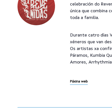
celebración do Reven
única que combina co
toda a familia.
Durante catro días 
xéneros que van desd
Os artistas xa conf
Páramos, Kumbia Que
Amores, Arrhythmia 
Páxina web