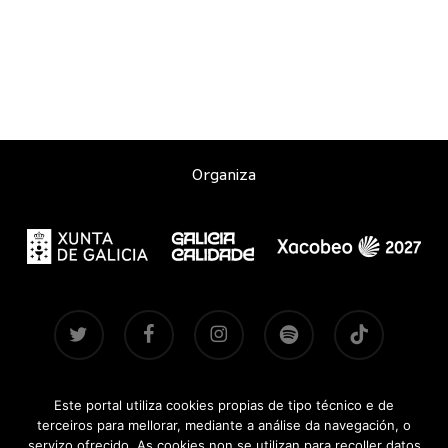
Organiza
twitter
facebook
instagram
spotify
tiktok
Este portal utiliza cookies propias de tipo técnico e de
Contacto
|
Aviso legal
|
Accesibilidade
|
Brandsite
| Pasadas
terceiros para mellorar, mediante a análise da navegación, o
edicións:
2021-2022
·
2024
·
2025
servizo ofrecido. As cookies non se utilizan para recoller datos