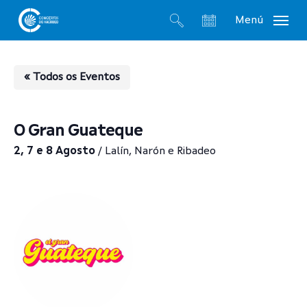
Skip
Menú
to
search
account
main
content
« Todos os Eventos
O Gran Guateque
2, 7 e 8 Agosto
/ Lalín, Narón e Ribadeo