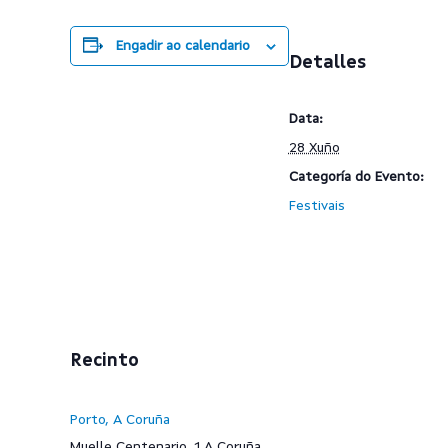
Engadir ao calendario
Detalles
Data:
28 Xuño
Categoría do Evento:
Festivais
Recinto
Porto, A Coruña
Muelle Centenario, 1
A Coruña