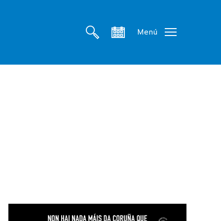
search
account
Menú