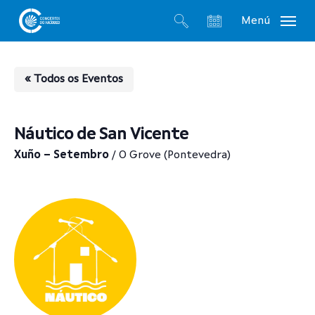
Skip
Menú
to
search
account
main
content
« Todos os Eventos
Náutico de San Vicente
Xuño – Setembro
/ O Grove (Pontevedra)