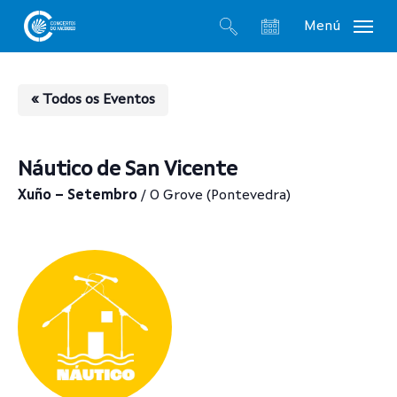
Skip
Menú
to
search
account
main
content
« Todos os Eventos
Náutico de San Vicente
Xuño – Setembro
/ O Grove (Pontevedra)