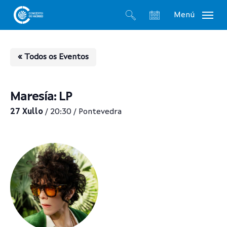
Skip
Menú
to
search
account
main
content
« Todos os Eventos
Maresía: LP
27 Xullo
/ 20:30 / Pontevedra