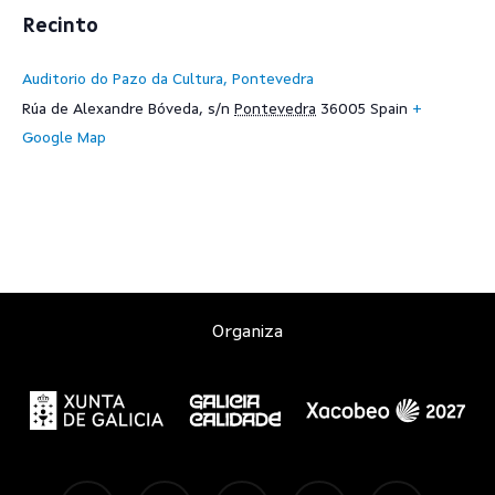
Recinto
Auditorio do Pazo da Cultura, Pontevedra
Rúa de Alexandre Bóveda, s/n
Pontevedra
36005
Spain
+
Google Map
Organiza
twitter
facebook
instagram
spotify
tiktok