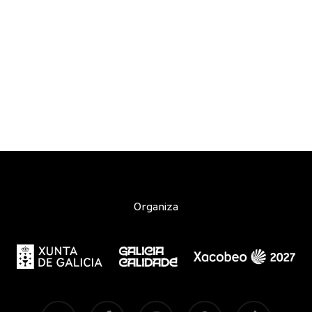
Organiza
twitter
facebook
instagram
spotify
tiktok