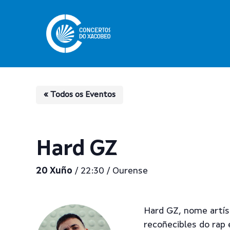
Skip
to
main
content
« Todos os Eventos
Hard GZ
20 Xuño
/ 22:30 / Ourense
Pulsa enter para buscar
Hard GZ, nome artís
recoñecibles do rap 