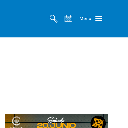
search
account
Menú