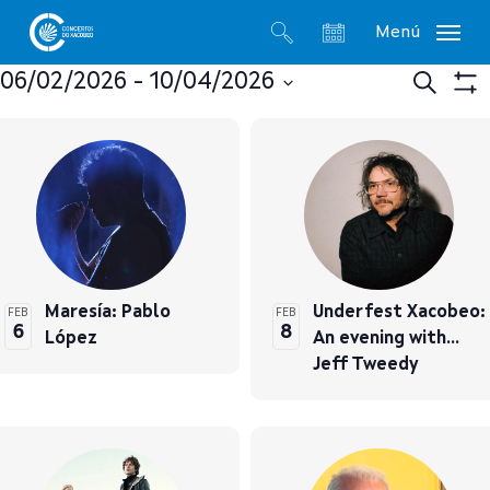
Skip
Menú
to
search
account
main
Na
06/02/2026
 - 
10/04/2026
Procurar
Ver
content
Select
Filt
List
de
date.
of
bus
events
e
in
vis
Maresía: Pablo
Underfest Xacobeo:
FEB
FEB
6
8
López
An evening with…
Photo
de
Jeff Tweedy
View
Eve