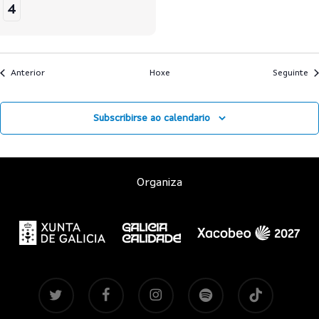
4
Anterior
Hoxe
Seguinte
Subscribirse ao calendario
Organiza
twitter
facebook
instagram
spotify
tiktok