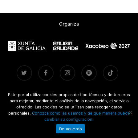
Organiza
twitter
facebook
instagram
spotify
tiktok
Este portal utiliza cookies propias de tipo técnico y de terceros
Contacto
|
Aviso legal
|
Accesibilidad
|
Brandsite
| Ediciones
para mejorar, mediante el análisis de la navegación, el servicio
anteriores:
2021-2022
·
2024
·
2025
ofrecido. Las cookies no se utilizan para recoger datos
personales.
Conozca como las usamos y de que manera puede
CONCERTOSDOXACOBEO.GAL © 2026
cambiar su configuración.
De acuerdo