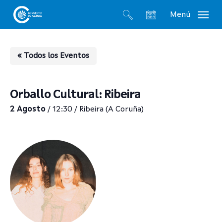
Skip
Menú
to
search
account
main
content
« Todos los Eventos
Orballo Cultural: Ribeira
2 Agosto
/ 12:30 / Ribeira (A Coruña)