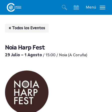
Skip
Menú
to
search
account
main
content
« Todos los Eventos
Noia Harp Fest
29 Julio – 1 Agosto
/ 15:00 / Noia (A Coruña)