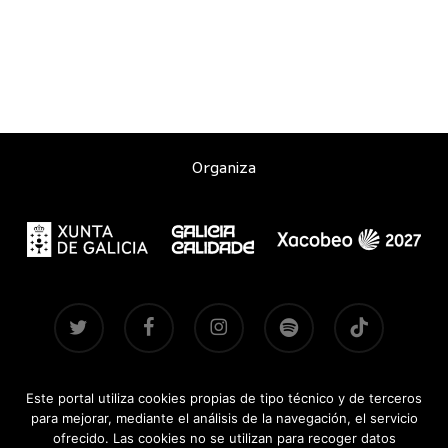
Organiza
twitter
facebook
instagram
spotify
tiktok
Este portal utiliza cookies propias de tipo técnico y de terceros
Contacto
|
Aviso legal
|
Accesibilidad
|
Brandsite
| Ediciones
para mejorar, mediante el análisis de la navegación, el servicio
anteriores:
2021-2022
·
2024
·
2025
ofrecido. Las cookies no se utilizan para recoger datos