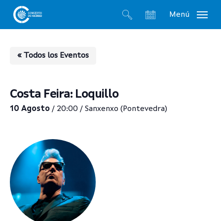
Skip
Menú
to
search
account
main
content
« Todos los Eventos
Costa Feira: Loquillo
10 Agosto
/ 20:00 / Sanxenxo (Pontevedra)