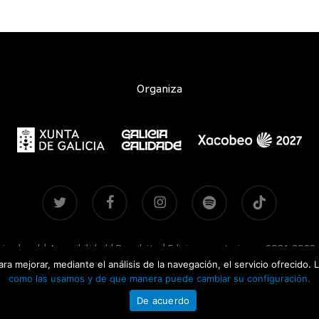
Organiza
twitter
facebook
instagram
spotify
tiktok
viso legal
|
Accesibilidad
|
Brandsite
| Ediciones anteriores:
2021-2022
para mejorar, mediante el análisis de la navegación, el servicio ofrecido
CONCERTOSDOXACOBEO.GAL © 2026
como las usamos y de que manera puede cambiar su configuración.
De acuerdo